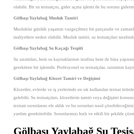
olabilir. Bir su tesisatçısı, gider açma işlemi ile bu sorunu gide
Gölbaşı Yaylabağ Musluk Tamiri
Musluklar günlük yaşamın vazgeçilmez bir parçasıdır ve zamanla 
maliyetlere neden olabilir. Musluk tamiri, su tesisatçıları tarafından
Gölbaşı Yaylabağ Su Kaçağı Tespiti
Su sızıntıları, hem su kaynaklarının israfına hem de bina yapısını
gerektiren bir işlemdir. Profesyonel su tesisatçılar, sızıntının kay
Gölbaşı Yaylabağ Klozet Tamiri ve Değişimi
Klozetler, evlerde ve iş yerlerinde en sık kullanılan tesisat ürünl
gelebilir. Su tesisatçıları, klozetlerin tamiri veya değişimi kon
tesisatı sorunlarını ele aldık ve bu sorunları nasıl çözebileceğini
yardım gerektirebilir. Sorunlarınızı hızlı ve etkili bir şekilde ç
Gölbaşı Yaylabağ Su Tesis