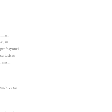
umları
ak, su
n profesyonel
su tesisatı
arınızın
lemek ve su