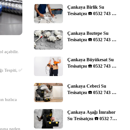
Çankaya Birlik Su
Tesisatçısı ☎️ 0532 743 29
11 | Ankara
Çankaya Boztepe Su
Tesisatçısı ☎️ 0532 743 29
11 | Ankara
l açabilir.
Çankaya Büyükesat Su
Tesisatçısı ☎️ 0532 743 29
ı Tespiti, ✅
11 | Ankara
Çankaya Cebeci Su
Tesisatçısı ☎️ 0532 743 29
11 | Ankara
ın hızlıca
Çankaya Aşağı İmrahor
Su Tesisatçısı ☎️ 0532 743
29 11 | Ankara
asına neden