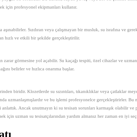
rmek için profesyonel ekipmanları kullanır.
aşınabilirler. Sızdıran veya çalışmayan bir musluk, su israfına ve gere
 hızlı ve etkili bir şekilde gerçekleştirilir.
n zarar görmesine yol açabilir. Su kaçağı tespiti, özel cihazlar ve uzman
nağını belirler ve hızlıca onarıma başlar.
erinden biridir. Klozetlerde su sızıntıları, tıkanıklıklar veya çatlaklar me
usunda uzmanlaşmışlardır ve bu işlemi profesyonelce gerçekleştirirler. Bu
zi anlattık. Ancak unutmayın ki su tesisatı sorunları karmaşık olabilir ve
özmek için uzman su tesisatçılarından yardım almanız her zaman en iyi seç
atı