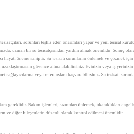
tesisatçıları, sorunları teşhis eder, onarımları yapar ve yeni tesisat kurul
ştığınızda, uzman bir su tesisatçısından yardım almak önemlidir. Sonuç olar
ası hayati öneme sahiptir. Su tesisatı sorunlarını önlemek ve çözmek içi
uzaklaştırmasını güvence altına alabilirsiniz. Evinizin veya iş yerinizin 
met sağlayıcılarına veya referanslara başvurabilirsiniz. Su tesisatı sorunl
ım gereklidir. Bakım işlemleri, sızıntıları önlemek, tıkanıklıkları engel
arın ve diğer bileşenlerin düzenli olarak kontrol edilmesi önemlidir.