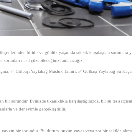
 bileşenlerinden biridir ve günlük yaşamda sık sık karşılaşılan sorunlara yo
bu sorunları nasıl çözebileceğinizi anlatacağız.
çma, ✅ Gölbaşı Yaylabağ Musluk Tamiri, ✅ Gölbaşı Yaylabağ Su Kaçağ
n bir sorundur. Evinizde tıkanıklıkla karşılaştığınızda, bir su tesisatçısın
nlarla ve deneyimle gerçekleştirilir.
de yaygın bir sorundur. Bu durum, suyun yavaş veya zor bir şekilde akm