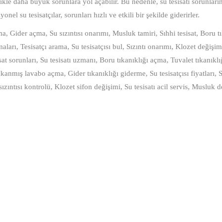
ikle daha büyük sorunlara yol açabilir. Bu nedenle, su tesisatı sorunlar
el su tesisatçılar, sorunları hızlı ve etkili bir şekilde giderirler.
çma, Gider açma, Su sızıntısı onarımı, Musluk tamiri, Sıhhi tesisat, Boru t
rmaları, Tesisatçı arama, Su tesisatçısı bul, Sızıntı onarımı, Klozet değişim
sat sorunları, Su tesisatı uzmanı, Boru tıkanıklığı açma, Tuvalet tıkanıkl
ıkanmış lavabo açma, Gider tıkanıklığı giderme, Su tesisatçısı fiyatları, S
sızıntısı kontrolü, Klozet sifon değişimi, Su tesisatı acil servis, Musluk d