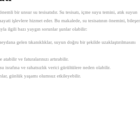
nemli bir unsur su tesisatıdır. Su tesisatı, içme suyu temini, atık suyun
ayati işlevlere hizmet eder. Bu makalede, su tesisatının önemini, bileşen
yla ilgili bazı yaygın sorunlar şunlar olabilir:
ydana gelen tıkanıklıklar, suyun doğru bir şekilde uzaklaştırılmasını
tabilir ve faturalarınızı artırabilir.
israfına ve rahatsızlık verici gürültülere neden olabilir.
nlar, günlük yaşamı olumsuz etkileyebilir.