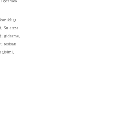
ını çözmek
ıkanıklığı
i, Su arıza
ığı giderme,
u tesisatı
eğişimi,