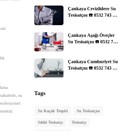
Çankaya Cevizlidere Su
Tesisatçısı ☎️ 0532 743 29
11 | Ankara
ksiz
Çankaya Aşağı Öveçler
Su Tesisatçısı ☎️ 0532 743
29 11 | Ankara
lık
Çankaya Cumhuriyet Su
Tesisatçısı ☎️ 0532 743 29
11 | Ankara
ydana
Tags
 makalede, su
 profesyonel
enektir.
Su Kaçak Tespiti
Su Tesisatçısı
Sıhhi Tesisatçı
Tesisatçı