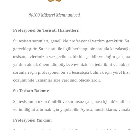
%100 Müşteri Memnuniyeti
Profesyonel Su Tesisatı Hizmetleri:
Su tesisatı sorunları, genellikle profesyonel yardım gerektirir. Su 
gerçekleştirir. Su tesisatı ile ilgili herhangi bir sorunla karşıla
tesisatı, evlerimizin vazgeçilmez bir bileşenidir ve doğru çalışm
yardım almak önemlidir, böylece evinizin su tedarikini ve atık su 
sorunları için profesyonel bir su tesisatçısı bulmak için yerel hiz
çözümünde uzmanlar size yardımcı olacaklardır.
Su Tesisatı Bakımı:
Su tesisatının uzun ömürlü ve sorunsuz çalışması için düzenli bak
verimliliğini artırmak için yapılabilir. Ayrıca, muslukların, vanal
Profesyonel Yardım: