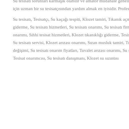
Su tesisatı sorunları karmaşık olabilir ve amatör müdahale genell
için uzman bir su tesisatçısından yardım almak en iyisidir. Profesyon
Su tesisatı, Tesisatçı, Su kaçağı tespiti, Klozet tamiri, Tıkanık a
giderme, Su tesisatı hizmetleri, Su tesisatı onarımı, Su tesisatı fi
onarımı, Sıhhi tesisat hizmetleri, Klozet tıkanıklığı giderme, Tesi
Su tesisatı servisi, Klozet arızası onarımı, Sızan musluk tamiri, T
değişimi, Su tesisatı onarım fiyatları, Tuvalet arızası onarımı, Su 
Tesisat onarımcısı, Su tesisatı danışmanı, Klozet su sızıntısı