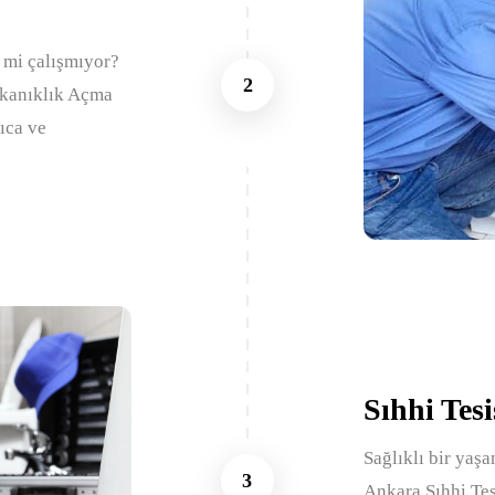
 mi çalışmıyor?
2
ıkanıklık Açma
lıca ve
Sıhhi Tesi
Sağlıklı bir yaşa
3
Ankara Sıhhi Tes