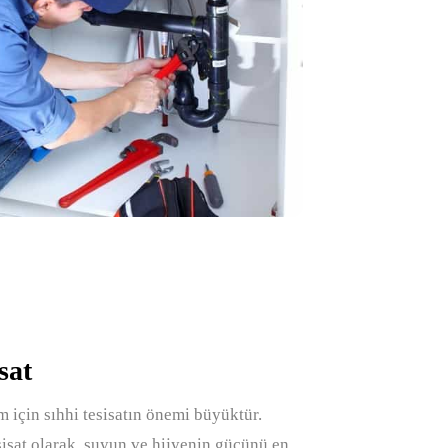
sat
m için sıhhi tesisatın önemi büyüktür.
isat olarak, suyun ve hijyenin gücünü en