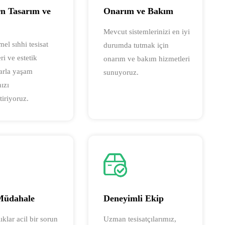
n Tasarım ve
Onarım ve Bakım
Mevcut sistemlerinizi en iyi
l sıhhi tesisat
durumda tutmak için
i ve estetik
onarım ve bakım hizmetleri
larla yaşam
sunuyoruz.
nızı
tiriyoruz.
 Müdahale
Deneyimli Ekip
ıklar acil bir sorun
Uzman tesisatçılarımız,