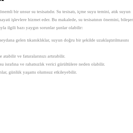
nemli bir unsur su tesisatıdır. Su tesisatı, içme suyu temini, atık suyun
ayati işlevlere hizmet eder. Bu makalede, su tesisatının önemini, bileşen
yla ilgili bazı yaygın sorunlar şunlar olabilir:
ydana gelen tıkanıklıklar, suyun doğru bir şekilde uzaklaştırılmasını
tabilir ve faturalarınızı artırabilir.
israfına ve rahatsızlık verici gürültülere neden olabilir.
nlar, günlük yaşamı olumsuz etkileyebilir.