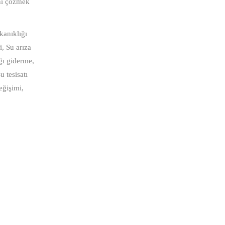
ını çözmek
ıkanıklığı
i, Su arıza
ığı giderme,
u tesisatı
eğişimi,