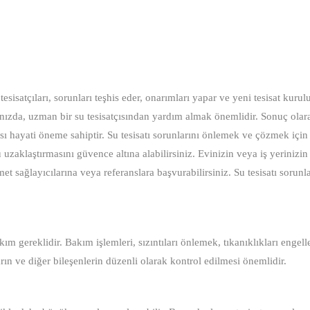
tesisatçıları, sorunları teşhis eder, onarımları yapar ve yeni tesisat kurul
ştığınızda, uzman bir su tesisatçısından yardım almak önemlidir. Sonuç olar
ası hayati öneme sahiptir. Su tesisatı sorunlarını önlemek ve çözmek içi
uzaklaştırmasını güvence altına alabilirsiniz. Evinizin veya iş yerinizin 
met sağlayıcılarına veya referanslara başvurabilirsiniz. Su tesisatı sorunl
ım gereklidir. Bakım işlemleri, sızıntıları önlemek, tıkanıklıkları engel
arın ve diğer bileşenlerin düzenli olarak kontrol edilmesi önemlidir.