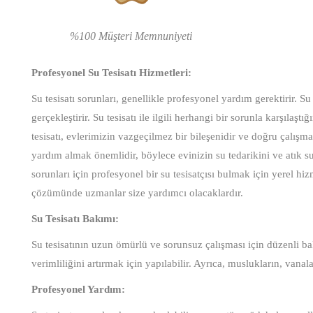
%100 Müşteri Memnuniyeti
Profesyonel Su Tesisatı Hizmetleri:
Su tesisatı sorunları, genellikle profesyonel yardım gerektirir. Su 
gerçekleştirir. Su tesisatı ile ilgili herhangi bir sorunla karşıla
tesisatı, evlerimizin vazgeçilmez bir bileşenidir ve doğru çalışm
yardım almak önemlidir, böylece evinizin su tedarikini ve atık su 
sorunları için profesyonel bir su tesisatçısı bulmak için yerel hiz
çözümünde uzmanlar size yardımcı olacaklardır.
Su Tesisatı Bakımı:
Su tesisatının uzun ömürlü ve sorunsuz çalışması için düzenli bak
verimliliğini artırmak için yapılabilir. Ayrıca, muslukların, vanal
Profesyonel Yardım: