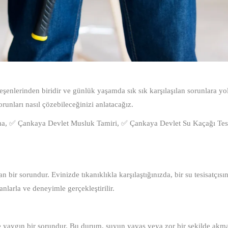
ileşenlerinden biridir ve günlük yaşamda sık sık karşılaşılan sorunlara yol
orunları nasıl çözebileceğinizi anlatacağız.
, ✅ Çankaya Devlet Musluk Tamiri, ✅ Çankaya Devlet Su Kaçağı Tesp
n bir sorundur. Evinizde tıkanıklıkla karşılaştığınızda, bir su tesisatçısın
nlarla ve deneyimle gerçekleştirilir.
de yaygın bir sorundur. Bu durum, suyun yavaş veya zor bir şekilde akm