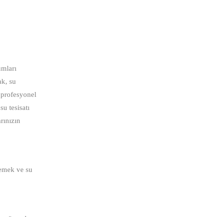
umları
ak, su
n profesyonel
su tesisatı
arınızın
lemek ve su