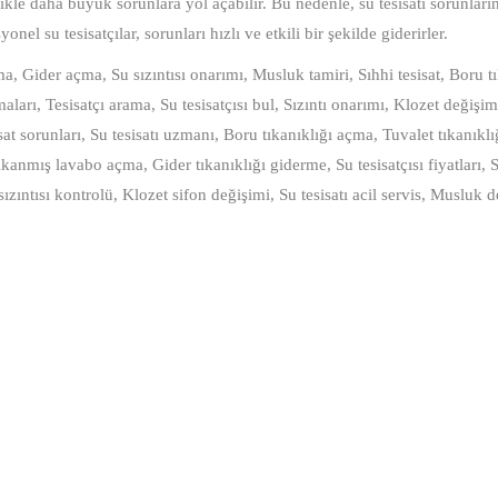
ikle daha büyük sorunlara yol açabilir. Bu nedenle, su tesisatı sorunlar
el su tesisatçılar, sorunları hızlı ve etkili bir şekilde giderirler.
çma, Gider açma, Su sızıntısı onarımı, Musluk tamiri, Sıhhi tesisat, Boru t
rmaları, Tesisatçı arama, Su tesisatçısı bul, Sızıntı onarımı, Klozet değişim
sat sorunları, Su tesisatı uzmanı, Boru tıkanıklığı açma, Tuvalet tıkanıkl
ıkanmış lavabo açma, Gider tıkanıklığı giderme, Su tesisatçısı fiyatları, S
sızıntısı kontrolü, Klozet sifon değişimi, Su tesisatı acil servis, Musluk d