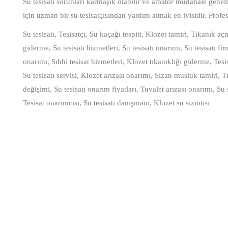
Su tesisatı sorunları karmaşık olabilir ve amatör müdahale genell
için uzman bir su tesisatçısından yardım almak en iyisidir. Profesyon
Su tesisatı, Tesisatçı, Su kaçağı tespiti, Klozet tamiri, Tıkanık a
giderme, Su tesisatı hizmetleri, Su tesisatı onarımı, Su tesisatı fi
onarımı, Sıhhi tesisat hizmetleri, Klozet tıkanıklığı giderme, Tesi
Su tesisatı servisi, Klozet arızası onarımı, Sızan musluk tamiri, T
değişimi, Su tesisatı onarım fiyatları, Tuvalet arızası onarımı, Su 
Tesisat onarımcısı, Su tesisatı danışmanı, Klozet su sızıntısı