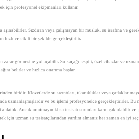
rmek için profesyonel ekipmanları kullanır.
aşınabilirler. Sızdıran veya çalışmayan bir musluk, su israfına ve gere
 hızlı ve etkili bir şekilde gerçekleştirilir.
n zarar görmesine yol açabilir. Su kaçağı tespiti, özel cihazlar ve uzman
nağını belirler ve hızlıca onarıma başlar.
erinden biridir. Klozetlerde su sızıntıları, tıkanıklıklar veya çatlaklar me
usunda uzmanlaşmışlardır ve bu işlemi profesyonelce gerçekleştirirler. Bu
zi anlattık. Ancak unutmayın ki su tesisatı sorunları karmaşık olabilir ve
özmek için uzman su tesisatçılarından yardım almanız her zaman en iyi seç
ı