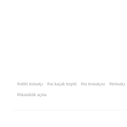
sıhhi tesisatçı
su kaçak tespiti
su tesisatçısı
tesisatçı
tıkanıklık açma