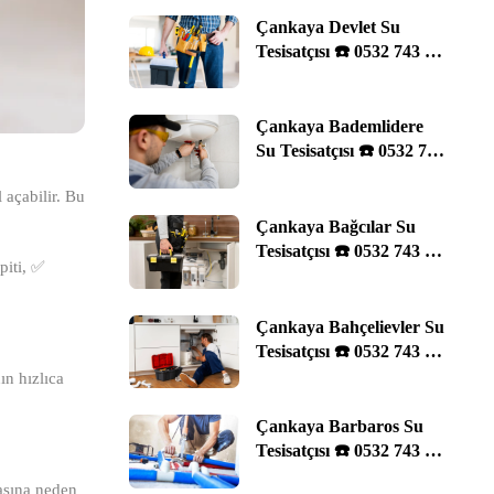
Çankaya Devlet Su
Tesisatçısı ☎️ 0532 743 29
11 | Ankara
Çankaya Bademlidere
Su Tesisatçısı ☎️ 0532 743
29 11 | Ankara
 açabilir. Bu
Çankaya Bağcılar Su
Tesisatçısı ☎️ 0532 743 29
iti, ✅
11 | Ankara
Çankaya Bahçelievler Su
Tesisatçısı ☎️ 0532 743 29
11 | Ankara
ın hızlıca
Çankaya Barbaros Su
Tesisatçısı ☎️ 0532 743 29
11 | Ankara
asına neden