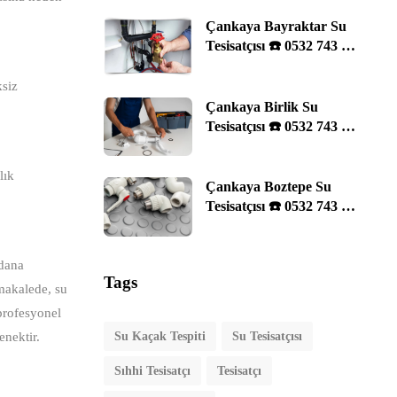
Çankaya Bayraktar Su
Tesisatçısı ☎️ 0532 743 29
11 | Ankara
ksiz
Çankaya Birlik Su
Tesisatçısı ☎️ 0532 743 29
11 | Ankara
lık
Çankaya Boztepe Su
Tesisatçısı ☎️ 0532 743 29
11 | Ankara
ydana
Tags
 makalede, su
 profesyonel
enektir.
Su Kaçak Tespiti
Su Tesisatçısı
Sıhhi Tesisatçı
Tesisatçı