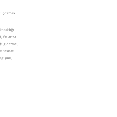
ını çözmek
ıkanıklığı
i, Su arıza
ığı giderme,
u tesisatı
eğişimi,