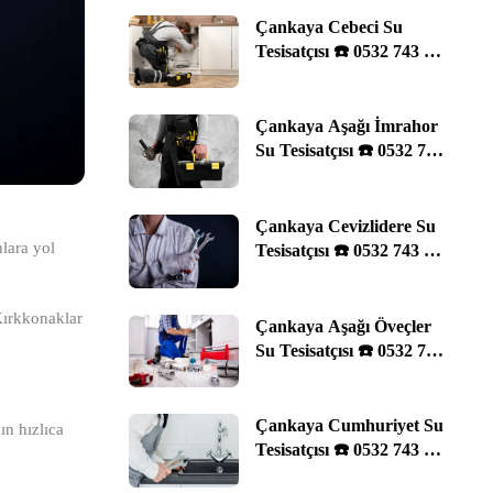
Çankaya Cebeci Su
Tesisatçısı ☎️ 0532 743 29
11 | Ankara
Çankaya Aşağı İmrahor
Su Tesisatçısı ☎️ 0532 743
29 11 | Ankara
Çankaya Cevizlidere Su
nlara yol
Tesisatçısı ☎️ 0532 743 29
11 | Ankara
ırkkonaklar
Çankaya Aşağı Öveçler
Su Tesisatçısı ☎️ 0532 743
29 11 | Ankara
Çankaya Cumhuriyet Su
ın hızlıca
Tesisatçısı ☎️ 0532 743 29
11 | Ankara