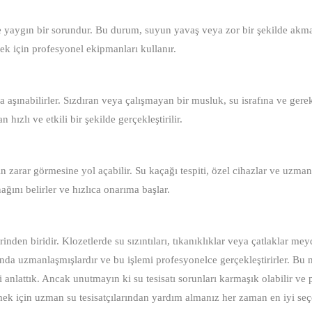
de yaygın bir sorundur. Bu durum, suyun yavaş veya zor bir şekilde akm
rmek için profesyonel ekipmanları kullanır.
aşınabilirler. Sızdıran veya çalışmayan bir musluk, su israfına ve gere
 hızlı ve etkili bir şekilde gerçekleştirilir.
n zarar görmesine yol açabilir. Su kaçağı tespiti, özel cihazlar ve uzman
nağını belirler ve hızlıca onarıma başlar.
erinden biridir. Klozetlerde su sızıntıları, tıkanıklıklar veya çatlaklar me
usunda uzmanlaşmışlardır ve bu işlemi profesyonelce gerçekleştirirler. Bu
zi anlattık. Ancak unutmayın ki su tesisatı sorunları karmaşık olabilir ve
özmek için uzman su tesisatçılarından yardım almanız her zaman en iyi seç