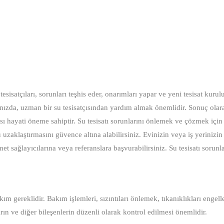
tesisatçıları, sorunları teşhis eder, onarımları yapar ve yeni tesisat kurul
ştığınızda, uzman bir su tesisatçısından yardım almak önemlidir. Sonuç olar
ası hayati öneme sahiptir. Su tesisatı sorunlarını önlemek ve çözmek içi
uzaklaştırmasını güvence altına alabilirsiniz. Evinizin veya iş yerinizin 
met sağlayıcılarına veya referanslara başvurabilirsiniz. Su tesisatı sorunl
ım gereklidir. Bakım işlemleri, sızıntıları önlemek, tıkanıklıkları engel
arın ve diğer bileşenlerin düzenli olarak kontrol edilmesi önemlidir.