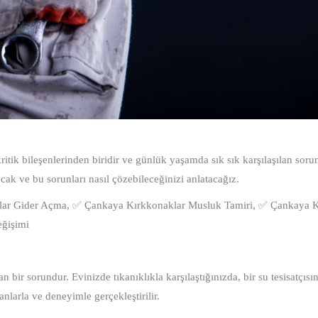
kritik bileşenlerinden biridir ve günlük yaşamda sık sık karşılaşılan soru
lacak ve bu sorunları nasıl çözebileceğinizi anlatacağız.
ar Gider Açma, ✅ Çankaya Kırkkonaklar Musluk Tamiri, ✅ Çankaya K
eğişimi
n bir sorundur. Evinizde tıkanıklıkla karşılaştığınızda, bir su tesisatçısın
nlarla ve deneyimle gerçekleştirilir.