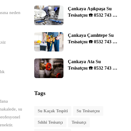
Çankaya Aşıkpaşa Su
asına neden
Tesisatçısı ☎️ 0532 743 29
11 | Ankara
Çankaya Çamlıtepe Su
Tesisatçısı ☎️ 0532 743 29
ksiz
11 | Ankara
Çankaya Ata Su
Tesisatçısı ☎️ 0532 743 29
lık
11 | Ankara
Tags
ydana
 makalede, su
Su Kaçak Tespiti
Su Tesisatçısı
 profesyonel
Sıhhi Tesisatçı
Tesisatçı
enektir.