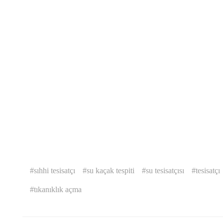
sıhhi tesisatçı
su kaçak tespiti
su tesisatçısı
tesisatçı
tıkanıklık açma