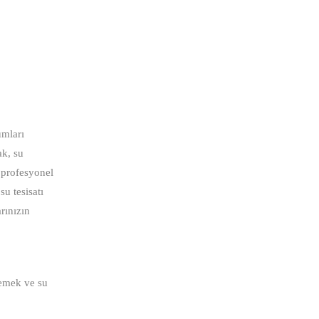
umları
ak, su
n profesyonel
su tesisatı
arınızın
lemek ve su