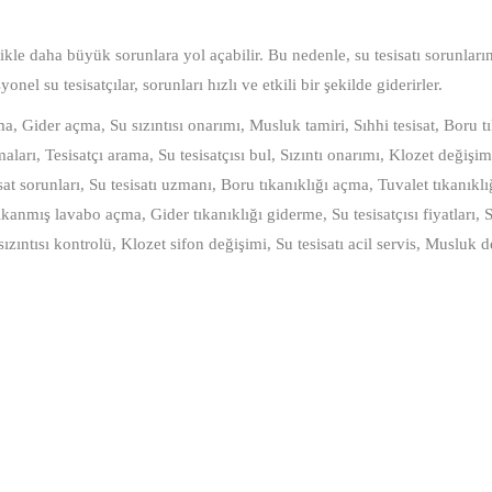
ikle daha büyük sorunlara yol açabilir. Bu nedenle, su tesisatı sorunlar
el su tesisatçılar, sorunları hızlı ve etkili bir şekilde giderirler.
çma, Gider açma, Su sızıntısı onarımı, Musluk tamiri, Sıhhi tesisat, Boru t
rmaları, Tesisatçı arama, Su tesisatçısı bul, Sızıntı onarımı, Klozet değişim
sat sorunları, Su tesisatı uzmanı, Boru tıkanıklığı açma, Tuvalet tıkanıkl
ıkanmış lavabo açma, Gider tıkanıklığı giderme, Su tesisatçısı fiyatları, S
sızıntısı kontrolü, Klozet sifon değişimi, Su tesisatı acil servis, Musluk d