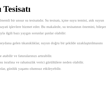
Tesisatı
nemli bir unsur su tesisatıdır. Su tesisatı, içme suyu temini, atık suyun
ayati işlevlere hizmet eder. Bu makalede, su tesisatının önemini, bileşen
yla ilgili bazı yaygın sorunlar şunlar olabilir:
ydana gelen tıkanıklıklar, suyun doğru bir şekilde uzaklaştırılmasını
tabilir ve faturalarınızı artırabilir.
israfına ve rahatsızlık verici gürültülere neden olabilir.
nlar, günlük yaşamı olumsuz etkileyebilir.