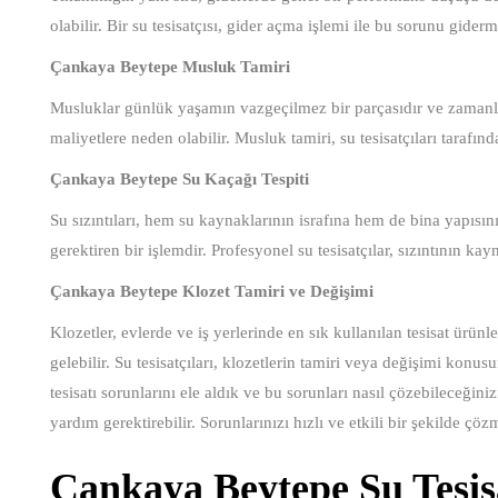
olabilir. Bir su tesisatçısı, gider açma işlemi ile bu sorunu gide
Çankaya Beytepe Musluk Tamiri
Musluklar günlük yaşamın vazgeçilmez bir parçasıdır ve zamanla 
maliyetlere neden olabilir. Musluk tamiri, su tesisatçıları tarafından
Çankaya Beytepe Su Kaçağı Tespiti
Su sızıntıları, hem su kaynaklarının israfına hem de bina yapısını
gerektiren bir işlemdir. Profesyonel su tesisatçılar, sızıntının kay
Çankaya Beytepe Klozet Tamiri ve Değişimi
Klozetler, evlerde ve iş yerlerinde en sık kullanılan tesisat ürünl
gelebilir. Su tesisatçıları, klozetlerin tamiri veya değişimi kon
tesisatı sorunlarını ele aldık ve bu sorunları nasıl çözebileceğini
yardım gerektirebilir. Sorunlarınızı hızlı ve etkili bir şekilde ç
Çankaya Beytepe Su Tesis