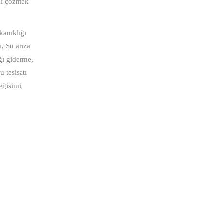
ını çözmek
ıkanıklığı
i, Su arıza
ığı giderme,
u tesisatı
eğişimi,