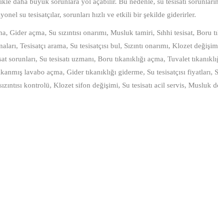
ikle daha büyük sorunlara yol açabilir. Bu nedenle, su tesisatı sorunlar
el su tesisatçılar, sorunları hızlı ve etkili bir şekilde giderirler.
çma, Gider açma, Su sızıntısı onarımı, Musluk tamiri, Sıhhi tesisat, Boru t
rmaları, Tesisatçı arama, Su tesisatçısı bul, Sızıntı onarımı, Klozet değişim
sat sorunları, Su tesisatı uzmanı, Boru tıkanıklığı açma, Tuvalet tıkanıkl
ıkanmış lavabo açma, Gider tıkanıklığı giderme, Su tesisatçısı fiyatları, S
sızıntısı kontrolü, Klozet sifon değişimi, Su tesisatı acil servis, Musluk d