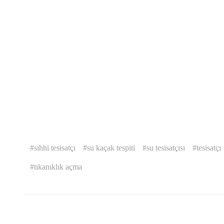
sıhhi tesisatçı
su kaçak tespiti
su tesisatçısı
tesisatçı
tıkanıklık açma