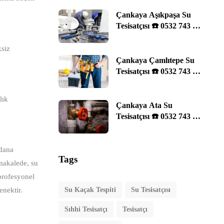
Çankaya Aşıkpaşa Su
Tesisatçısı ☎️ 0532 743 29
11 | Ankara
ksiz
Çankaya Çamlıtepe Su
Tesisatçısı ☎️ 0532 743 29
11 | Ankara
lık
Çankaya Ata Su
Tesisatçısı ☎️ 0532 743 29
11 | Ankara
ydana
Tags
 makalede, su
 profesyonel
enektir.
Su Kaçak Tespiti
Su Tesisatçısı
Sıhhi Tesisatçı
Tesisatçı